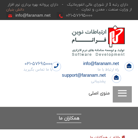
دارای رتبه 1 از شورای عالی انفورماتیک - دارای پروانه بهره برداری نرم افزار
از وزارت صنعت ، معدن و تجارت -
دانش بنیان
info@faranam.net
۵۷۶۹۵۰۰۰-٠٢١
ارتباطات
نوین
فرانام
|
۰۲۱-۵۷۶۹۵۰۰۰
info@faranam.net
تولید
راه ارتباط با ما
با ما تماس بگیرید
support@faranam.net
کننده
پشتیبانی
سامانه
منوی اصلی
هاو
نرم
افزارهای
همکاران ما
بانکی
خانه
همکاران ما